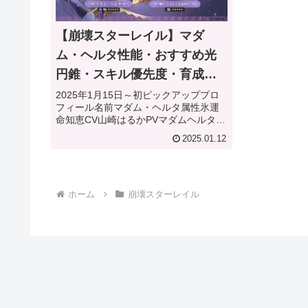
【崩壊スターレイル】マダ
ム・ヘルタ性能・おすすめ光
円錐・スキル優先度・育成ガ
イド
2025年1月15日～初ピックアッププロ
フィール名前マダム・ヘルタ属性氷運
命知恵CV山崎はるかPVマダムヘルタ性
能・詳細「解読」というカウントを貯
2025.01.12
め、消費する事でダメージを与えるキ
ャラクターです知恵キャラを2名（マダ
ムヘルタ込み）採用する事...
ホーム
崩壊スターレイル